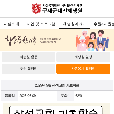
시설소개
사업 및 프로그램
혜생원이야기
후원&자원
혜생원 활동
혜생원 일정
후원 갤러리
자원봉사 갤러리
2025년 5월 산성교회 기초학습
등록일
2025-06-09
조회수
62명