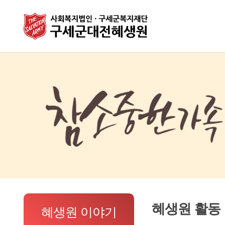
혜생원 활동
혜생원 이야기