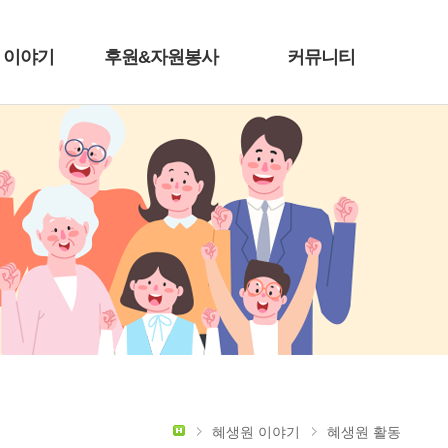
 이야기
후원&자원봉사
커뮤니티
혜생원 이야기
혜생원 활동