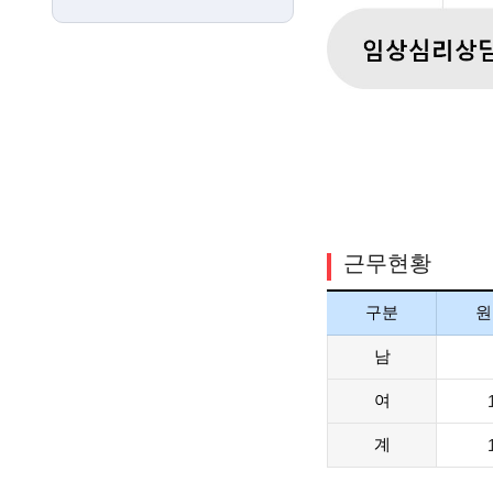
근무현황
구분
원
남
여
계