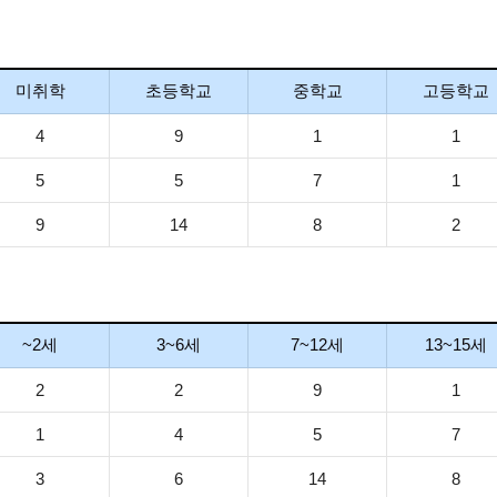
미취학
초등학교
중학교
고등학교
4
9
1
1
5
5
7
1
9
14
8
2
~2세
3~6세
7~12세
13~15세
2
2
9
1
1
4
5
7
3
6
14
8