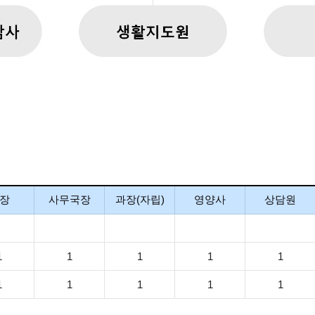
장
사무국장
과장(자립)
영양사
상담원
1
1
1
1
1
1
1
1
1
1