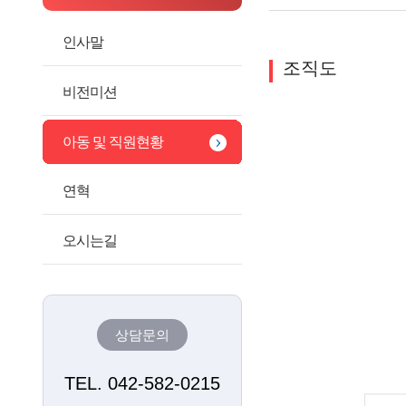
인사말
조직도
비전미션
아동 및 직원현황
연혁
오시는길
상담문의
TEL. 042-582-0215