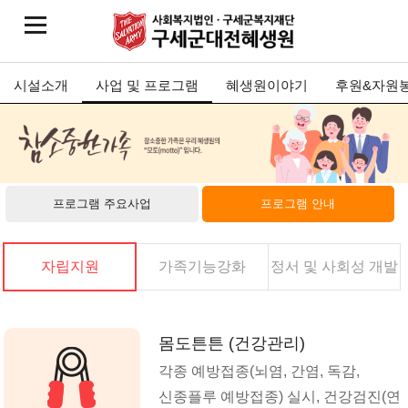
시설소개
사업 및 프로그램
혜생원이야기
후원&자원
프로그램 주요사업
프로그램 안내
자립지원
가족기능강화
정서 및 사회성 개발
몸도튼튼 (건강관리)
각종 예방접종(뇌염, 간염, 독감,
신종플루 예방접종) 실시, 건강검진(연