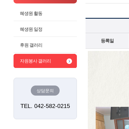
혜생원 활동
혜생원 일정
등록일
후원 갤러리
자원봉사 갤러리
상담문의
TEL. 042-582-0215