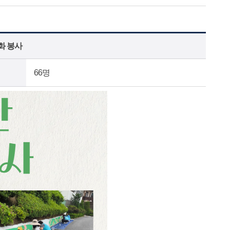
화 봉사
66명