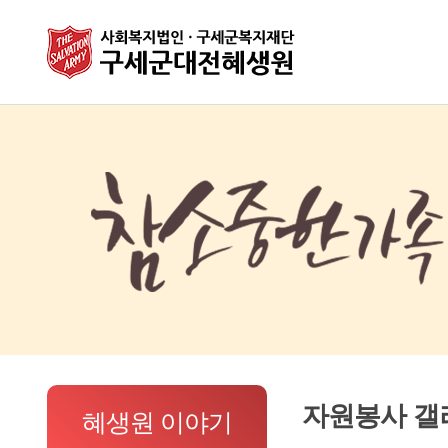
자원봉사 갤
혜생원 이야기