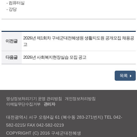
- 컴퓨터실
- 강당
2026년 제1회차 구세군대전혜생원 생활지도원 공개모집 채용공
이전글
고
다음글
2026년 사회복지현장실습 모집 공고
목록
영상정보처리기기 운영 관리방침
개인정보처리방침
이메일무단수집거부
관리자
대전광역시 서구 오량4길 61 (복수동 283-271번지) TEL 042-
582-0215/ FAX 042-582-0219
COPYRIGHT (C) 2016 구세군대전혜생