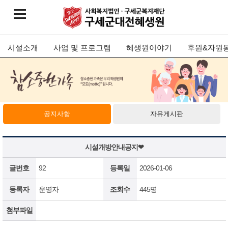
시설소개
사업 및 프로그램
혜생원이야기
후원&자원
공지사항
자유게시판
시설개방안내공지❤
글번호
92
등록일
2026-01-06
등록자
운영자
조회수
445명
첨부파일