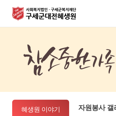
자원봉사 갤
혜생원 이야기