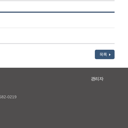
목록
관리자
82-0219