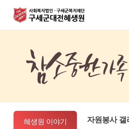
자원봉사 갤
혜생원 이야기