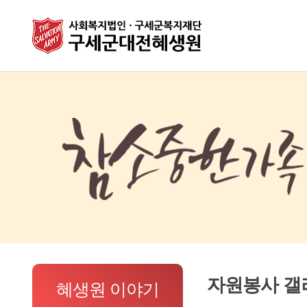
자원봉사 갤
혜생원 이야기