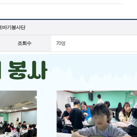
 2월 또바기봉사단
조회수
70명