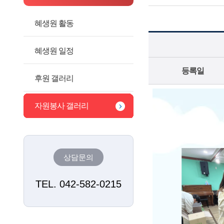
혜생원 활동
혜생원 일정
등록일
후원 갤러리
자원봉사 갤러리
상담문의
TEL. 042-582-0215