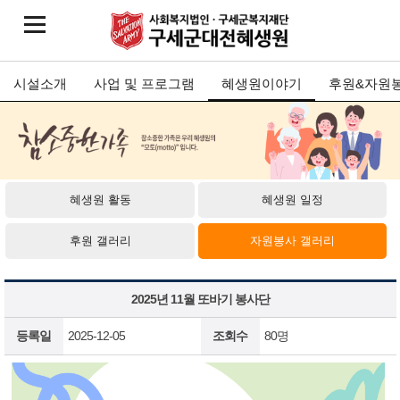
시설소개
사업 및 프로그램
혜생원이야기
후원&자원
혜생원 활동
혜생원 일정
후원 갤러리
자원봉사 갤러리
2025년 11월 또바기 봉사단
등록일
2025-12-05
조회수
80명