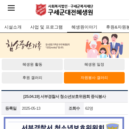
시설소개
사업 및 프로그램
혜생원이야기
후원&자원
혜생원 활동
혜생원 일정
후원 갤러리
자원봉사 갤러리
[25.04.19] 서부경찰서 청소년보호위원회 중식봉사
등록일
2025-05-13
조회수
62명