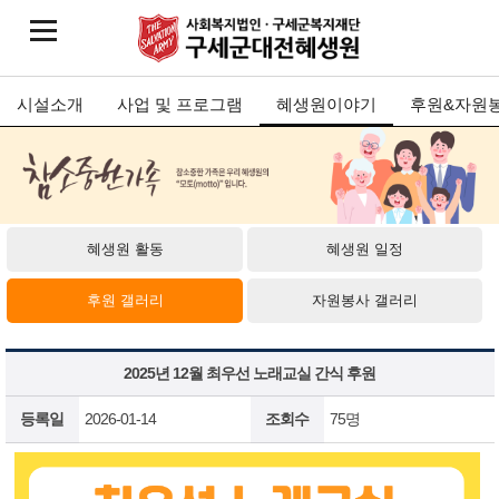
시설소개
사업 및 프로그램
혜생원이야기
후원&자원
혜생원 활동
혜생원 일정
후원 갤러리
자원봉사 갤러리
2025년 12월 최우선 노래교실 간식 후원
등록일
2026-01-14
조회수
75명