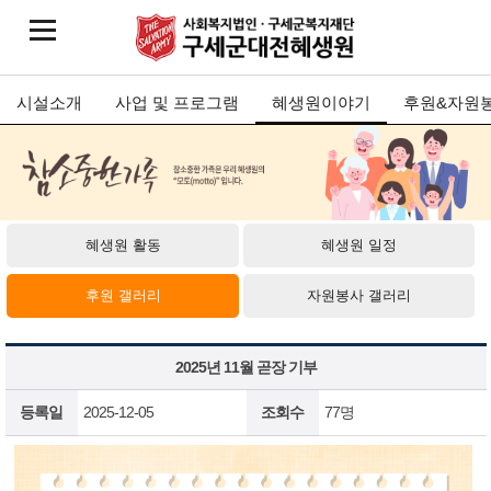
시설소개
사업 및 프로그램
혜생원이야기
후원&자원
혜생원 활동
혜생원 일정
후원 갤러리
자원봉사 갤러리
2025년 11월 곧장 기부
등록일
2025-12-05
조회수
77명