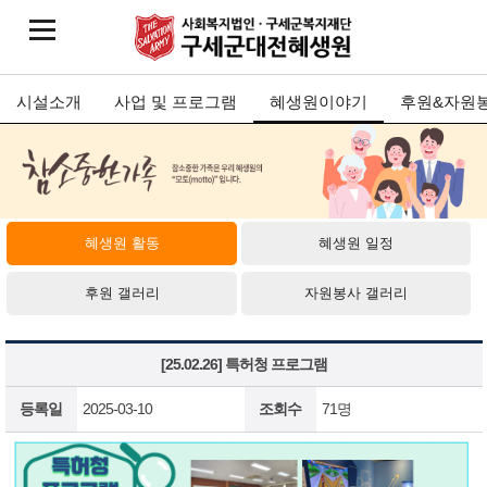
시설소개
사업 및 프로그램
혜생원이야기
후원&자원
혜생원 활동
혜생원 일정
후원 갤러리
자원봉사 갤러리
[25.02.26] 특허청 프로그램
등록일
2025-03-10
조회수
71명