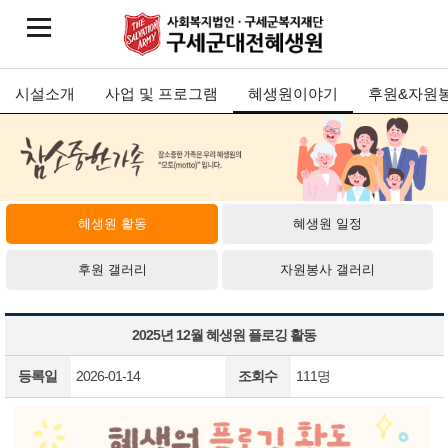
시설소개
사업 및 프로그램
혜생원이야기
후원&자원
혜생원 활동
혜생원 일정
후원 갤러리
자원봉사 갤러리
2025년 12월 혜생원 플로깅 활동
등록일
2026-01-14
조회수
111명