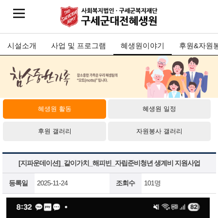
시설소개
사업 및 프로그램
혜생원이야기
후원&자원
혜생원 활동
혜생원 일정
후원 갤러리
자원봉사 갤러리
[지파운데이션]_같이가치_해피빈_자립준비청년 생계비 지원사업
등록일
2025-11-24
조회수
101명