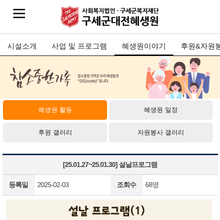
시설소개
사업 및 프로그램
혜생원이야기
후원&자원
혜생원 활동
혜생원 일정
후원 갤러리
자원봉사 갤러리
[25.01.27~25.01.30] 설날프로그램
등록일
2025-02-03
조회수
68명