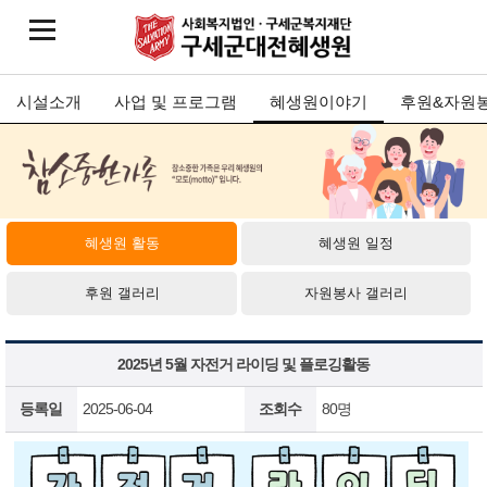
시설소개
사업 및 프로그램
혜생원이야기
후원&자원
혜생원 활동
혜생원 일정
후원 갤러리
자원봉사 갤러리
2025년 5월 자전거 라이딩 및 플로깅활동
등록일
2025-06-04
조회수
80명