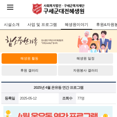
시설소개
사업 및 프로그램
혜생원이야기
후원&자원
혜생원 활동
혜생원 일정
후원 갤러리
자원봉사 갤러리
2025년 4월 온유동 연간 프로그램
등록일
2025-05-12
조회수
77명