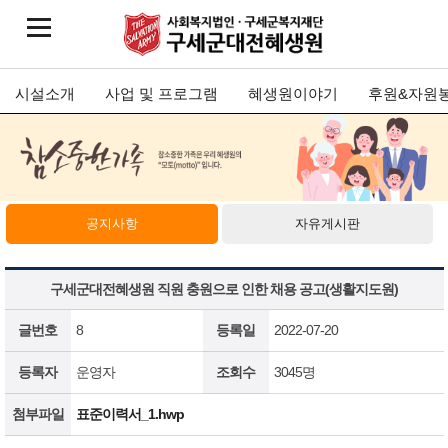
시설소개
사업 및 프로그램
혜생원이야기
후원&자원
공지사항
자유게시판
구세군대전혜생원 직원 충원으로 인한 채용 공고(생활지도원)
글번호
8
등록일
2022-07-20
등록자
운영자
조회수
3045명
첨부파일
표준이력서_1.hwp