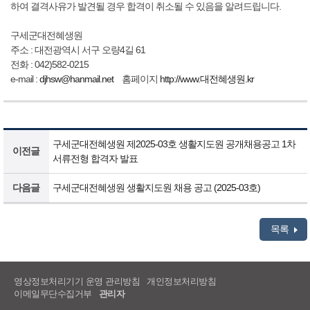
하여 결격사유가 발견될 경우 합격이 취소될 수 있음을 알려드립니다.
구세군대전혜생원
주소 : 대전광역시 서구 오량4길 61
전화 : 042)582-0215
e-mail :
djhsw@hanmail.net
홈페이지
http://www.대전혜생원.kr
구세군대전혜생원 제2025-03호 생활지도원 공개채용공고 1차
이전글
서류전형 합격자 발표
다음글
구세군대전혜생원 생활지도원 채용 공고 (2025-03호)
목록
영상정보처리기기 운영 관리방침
개인정보처리방침
이메일무단수집거부
관리자