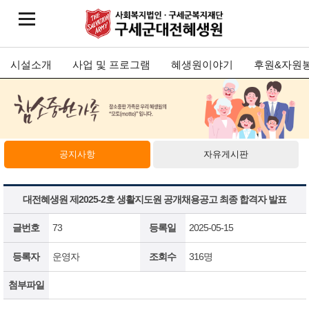
시설소개
사업 및 프로그램
혜생원이야기
후원&자원
공지사항
자유게시판
대전혜생원 제2025-2호 생활지도원 공개채용공고 최종 합격자 발표
글번호
73
등록일
2025-05-15
등록자
운영자
조회수
316명
첨부파일