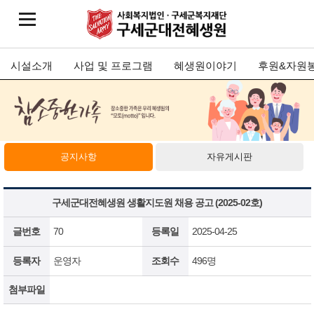
시설소개
사업 및 프로그램
혜생원이야기
후원&자원
공지사항
자유게시판
구세군대전혜생원 생활지도원 채용 공고 (2025-02호)
글번호
70
등록일
2025-04-25
등록자
운영자
조회수
496명
첨부파일