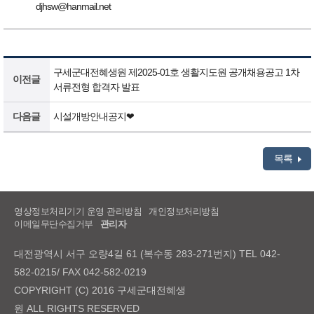
djhsw@hanmail.net
구세군대전혜생원 제2025-01호 생활지도원 공개채용공고 1차
이전글
서류전형 합격자 발표
다음글
시설개방안내공지❤
목록
영상정보처리기기 운영 관리방침
개인정보처리방침
이메일무단수집거부
관리자
대전광역시 서구 오량4길 61 (복수동 283-271번지) TEL 042-
582-0215/ FAX 042-582-0219
COPYRIGHT (C) 2016 구세군대전혜생
원 ALL RIGHTS RESERVED