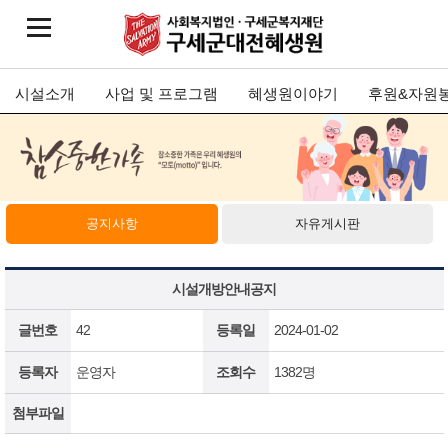
시설소개
사업 및 프로그램
혜생원이야기
후원&자원
공지사항
자유게시판
시설개방안내공지
글번호
42
등록일
2024-01-02
등록자
운영자
조회수
1382명
첨부파일