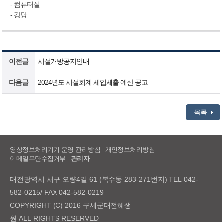
- 컴퓨터실
- 강당
이전글
시설개방공지안내
다음글
2024년도 시설회계 세입세출 예산 공고
목록
영상정보처리기기 운영 관리방침
개인정보처리방침
이메일무단수집거부
관리자
대전광역시 서구 오량4길 61 (복수동 283-271번지) TEL 042-
582-0215/ FAX 042-582-0219
COPYRIGHT (C) 2016 구세군대전혜생
원 ALL RIGHTS RESERVED