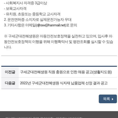
- 사회복지사 자격증 3급이상
- 보육교사자격
- 유치원, 초등또는 중등학교 교사자격
2. 운전면허증 소지자로 실제운전가능자 우대
3. 기타사항은 이메일(
djhsw@hanmail.net
)로 문의
※ 구세군대전혜생원은 아동안전보호정책을 실천하고 있으며, 입사후 아
동안전보호정책의 이행을 위해 이행확약서 및 평판조회를 실시할 수 있습
니다.
이전글
구세군대전혜생원 직원 충원으로 인한 채용 공고(생활지도원)
다음글
2022년 구세군대전혜생원 식자재 납품업체 선정 결과 공고
목록