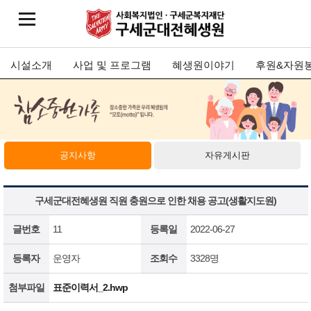
시설소개
사업 및 프로그램
혜생원이야기
후원&자원
공지사항
자유게시판
구세군대전혜생원 직원 충원으로 인한 채용 공고(생활지도원)
글번호
11
등록일
2022-06-27
등록자
운영자
조회수
3328명
첨부파일
표준이력서_2.hwp